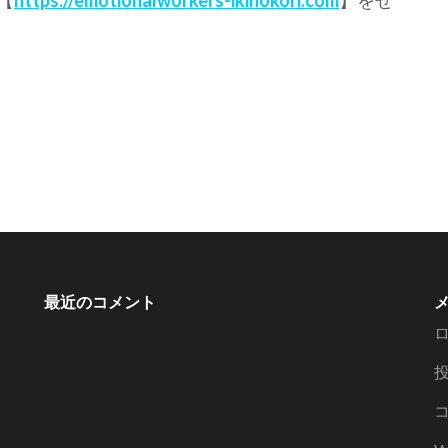
【
https://emotionalworkers-ikinokori.com
】をぜ
最近のコメント