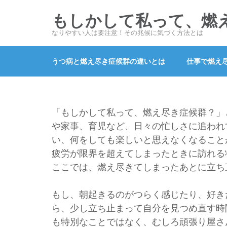
コ
もしかして私って、燃
ン
テ
なりやすい人は要注意！その兆候に気づく方法とは
ン
ツ
うつ病と燃え尽き症候群の違いとは
仕事で燃え
へ
ス
キ
「もしかして私って、燃え尽き症候群？」
ッ
や家事、育児など、日々の忙しさに追われ
プ
い、何をしても楽しいと思えなくなること
(Enter
疲労が限界を超えてしまったときに訪れる
を
ここでは、燃え尽きてしまったあとに立ち
押
す)
もし、朝起きるのがつらく感じたり、好き
ら、少し立ち止まって自分を見つめ直す時
も特別なことではなく、むしろ頑張り屋さ