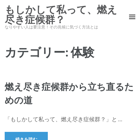
コ
もしかして私って、燃え
ン
尽き症候群？
テ
なりやすい人は要注意！その兆候に気づく方法とは
ン
ツ
へ
カテゴリー:
体験
ス
キ
ッ
プ
燃え尽き症候群から立ち直るた
(Enter
を
めの道
押
す)
「もしかして私って、燃え尽き症候群？」と …
続きを読む